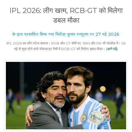
IPL 2026: लीग खत्म, RCB-GT को मिलेगा
डबल मौका
के द्वारा प्रकाशित किया गया जितेंद्र कुमार परशुराम पर 27 मई 2026
IPL 2026 का लीग स्टेज समाप्त। RCB और GT शीर्ष पर, SRH और RR भी प्लेऑफ में। 26
मई से शुरू होने वाले नॉकआउट मैचों में RCB-GT को मिलेगा डबल मौका।
(आगे पढ़ें)