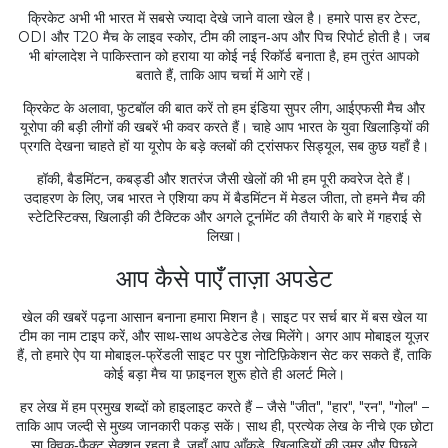
क्रिकेट अभी भी भारत में सबसे ज्यादा देखे जाने वाला खेल है। हमारे पास हर टेस्ट,
ODI और T20 मैच के लाइव स्कोर, टीम की लाइन‑अप और पिच रिपोर्ट होती है। जब
भी बांग्लादेश ने पाकिस्तान को हराया या कोई नई रिकॉर्ड बनाता है, हम तुरंत आपको
बताते हैं, ताकि आप चर्चा में आगे रहें।
क्रिकेट के अलावा, फुटबॉल की बात करें तो हम इंडिया सुपर लीग, आईएफसी मैच और
यूरोपा की बड़ी लीगों की खबरें भी कवर करते हैं। चाहे आप भारत के युवा खिलाड़ियों की
प्रगति देखना चाहते हों या यूरोप के बड़े क्लबों की ट्रांसफर सिड्यूल, सब कुछ यहाँ है।
हॉकी, बैडमिंटन, कबड्डी और शतरंज जैसी खेलों की भी हम पूरी कवरेज देते हैं।
उदाहरण के लिए, जब भारत ने एशिया कप में बैडमिंटन में मेडल जीता, तो हमने मैच की
स्टेटिस्टिक्स, खिलाड़ी की टैक्टिक और अगले टूर्नामेंट की तैयारी के बारे में गहराई से
लिखा।
आप कैसे पाएँ ताज़ा अपडेट
खेल की खबरें पढ़ना आसान बनाना हमारा मिशन है। साइट पर सर्च बार में बस खेल या
टीम का नाम टाइप करें, और साथ‑साथ अपडेटेड लेख मिलेंगे। अगर आप मोबाइल यूज़र
हैं, तो हमारे ऐप या मोबाइल‑फ्रेंडली साइट पर पुश नोटिफ़िकेशन सेट कर सकते हैं, ताकि
कोई बड़ा मैच या फ़ाइनल शुरू होते ही अलर्ट मिले।
हर लेख में हम प्रमुख शब्दों को हाइलाइट करते हैं – जैसे "जीत", "हार", "रन", "गोल" –
ताकि आप जल्दी से मुख्य जानकारी पकड़ सकें। साथ ही, प्रत्येक लेख के नीचे एक छोटा
सा क्विक‑फ़ैक्ट सेक्शन रहता है, जहाँ आप आँकड़े, खिलाड़ियों की उम्र और पिछले