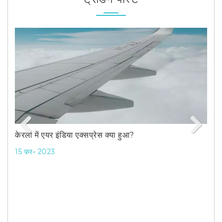
केरला में एयर इंडिया एक्सप्रेस क्या हुआ?
Previous
Next
15 फ़र॰ 2023
गी
RRB N
2025 क
27 नव