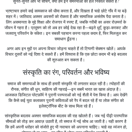
सुनते‑सुनते आप भी सोचेंगे, क्या हम इन समस्याओं का हल निकाल सकते हैं?
भ्रष्टाचार हमारे कई कामकाज को धीमा करता है, और दिखता है चाहे छोटे गाँव में या बड़े
शहर में। जातिवाद अक्सर अवसरों को रोकता है और सामाजिक असंतोष पैदा करता है।
लिंग असमानता के मुद्दे शिक्षा और रोजगार में स्पष्ट हैं, जबकि गरीबी का असर रोज़मर्रा के
जीवन में गहरा है। प्रदूषण को तो अब हर कोई देख रहा है—बढ़ते धुएँ, कूड़ा‑करकट और
जलवायु परिवर्तन के संकेत। इन सबकी पहचान करना पहला कदम है, फिर मिलजुल कर
समाधान ढूँढना।
अगर आप इन मुद्दों पर अपना विचार जोड़ना चाहते हैं तो टिप्पणी सेक्शन खोलें। आपके
विचार दूसरों को नई दिशा दे सकते हैं। हमें विश्वास है कि एक छोटा कदम भी बड़े बदलाव
की शुरुआत बन सकता है।
संस्कृति का रंग, परिवर्तन और भविष्य
समाज की समस्याओं के साथ ही हमारी संस्कृति भी लगातार बदल रही है। त्योहारों की
रौनक, संगीत की धुन, साहित्य की गहराई—इन सबमें भारत का खास अंदाज़ है।
आजकल डिजिटल प्लेटफ़ॉर्म ने पुरानी परम्पराओं को नई शैली में पेश किया है। आप देखेंगे
कि कैसे कई युवा कलाकार पुरानी कविताओं को रैप में बदल रहे हैं या लोक संगीत को
इलेक्ट्रॉनिक बीट के साथ मिला रहे हैं।
सांस्कृतिक बदलाव अक्सर सामाजिक बदलाव की राह खोलते हैं। जब नई पीढ़ी पारम्परिक
सीमाओं को तोड़ कर आवाज़ उठाती है, तो समाज में नई सोच आ जाती है। यही कारण है
कि हमें अपनी धरोहर को संजोते हुए भी नवाचार को अपनाना चाहिए। चाहे वह व्यंजन हो,