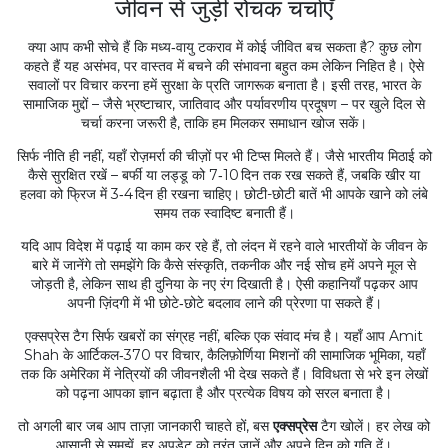
जीवन से जुड़ी रोचक चर्चाएँ
क्या आप कभी सोचे हैं कि मध्य‑वायु टकराव में कोई जीवित बच सकता है? कुछ लोग
कहते हैं यह असंभव, पर वास्तव में बचने की संभावना बहुत कम लेकिन निहित है। ऐसे
सवालों पर विचार करना हमें सुरक्षा के प्रति जागरूक बनाता है। इसी तरह, भारत के
सामाजिक मुद्दों – जैसे भ्रष्टाचार, जातिवाद और पर्यावरणीय प्रदूषण – पर खुले दिल से
चर्चा करना जरूरी है, ताकि हम मिलकर समाधान खोज सकें।
सिर्फ नीति ही नहीं, यहाँ रोज़मर्रा की चीज़ों पर भी टिप्स मिलते हैं। जैसे भारतीय मिठाई को
कैसे सुरक्षित रखें – बर्फी या लड्डू को 7‑10 दिन तक रख सकते हैं, जबकि खीर या
हलवा को फ्रिज में 3‑4 दिन ही रखना चाहिए। छोटी-छोटी बातें भी आपके खाने को लंबे
समय तक स्वादिष्ट बनाती हैं।
यदि आप विदेश में पढ़ाई या काम कर रहे हैं, तो लंदन में रहने वाले भारतीयों के जीवन के
बारे में जानेंगे तो समझेंगे कि कैसे संस्कृति, तकनीक और नई सोच हमें अपने मूल से
जोड़ती है, लेकिन साथ ही दुनिया के नए रंग दिखाती है। ऐसी कहानियाँ पढ़कर आप
अपनी ज़िंदगी में भी छोटे‑छोटे बदलाव लाने की प्रेरणा पा सकते हैं।
एक्सप्रेस टैग सिर्फ खबरों का संग्रह नहीं, बल्कि एक संवाद मंच है। यहाँ आप Amit
Shah के आर्टिकल‑370 पर विचार, कैलिफ़ोर्णिया मिशनों की सामाजिक भूमिका, यहाँ
तक कि अमेरिका में नेत्रियों की जीवनशैली भी देख सकते हैं। विविधता से भरे इन लेखों
को पढ़ना आपका ज्ञान बढ़ाता है और प्रत्येक विषय को सरल बनाता है।
तो अगली बार जब आप ताज़ा जानकारी चाहते हों, बस
एक्सप्रेस
टैग खोलें। हर लेख को
आसानी से समझें, हर अपडेट को तुरंत जानें और अपने दिन को गति दें।